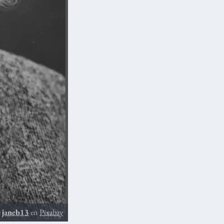
e
janeb13
en
Pixabay