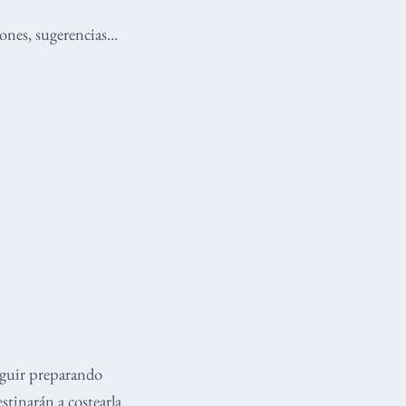
nes, sugerencias...
eguir preparando
stinarán a costearla