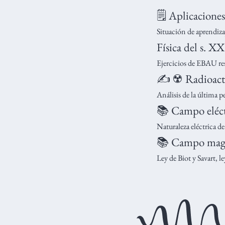
🗒️ Aplicaciones
Situación de aprendiza
Física del s. XX
Ejercicios de EBAU res
✍️ ☢️ Radioact
Análisis de la última 
📚 Campo eléct
Naturaleza eléctrica d
📚 Campo mag
Ley de Biot y Savart, l