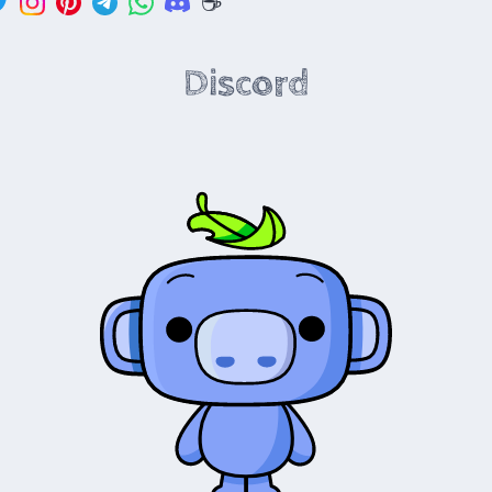
☕️
Discord