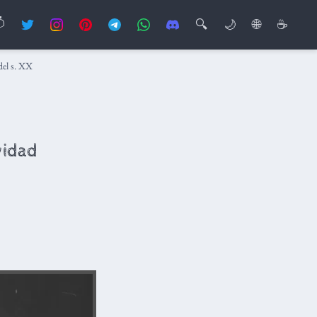

🔍
🌙
🌐
☕
 del s. XX
vidad