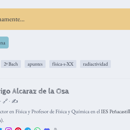
mamente…
ina
️
2º Bach
apuntes
física-s-XX
radiactividad
igo Alcaraz de la Osa
 · 🔗 · ✍️
tor en Física y Profesor de Física y Química en el
IES Peñacastil
).