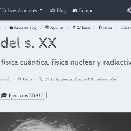

 Enlaces de interés
✍️ Blog
👥 Equipo
💼 Recursos FyQ
📚 Apuntes
📓 2.º Bach
🧲 Física
Física
 del s. XX
 física cuántica, física nuclear y radiacti
87aefd
📁
Física
🏷️
2º Bach
,
apuntes
,
física-s-XX
,
radiactividad
🎓 Ejercicios EBAU