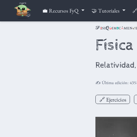
💼 Recursos FyQ
🤝 Tutoriales
🔗
Física
Relatividad,
✍️ Última edición:
435
🔗 Ejercicios