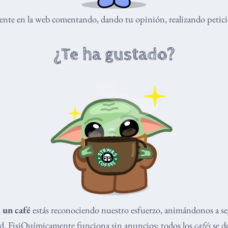
nte en la web comentando, dando tu opinión, realizando peticio
¿Te ha gustado?
 un café
estás reconociendo nuestro esfuerzo, animándonos a s
dad. FisiQuímicamente funciona sin anuncios; todos los
cafés
se de