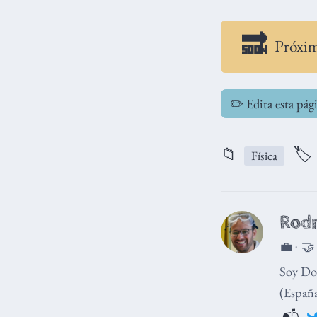
Próxi
✏️ Edita esta pág
📁
🏷
Física
Rodr
💼 · 🤝
Soy Doc
(España