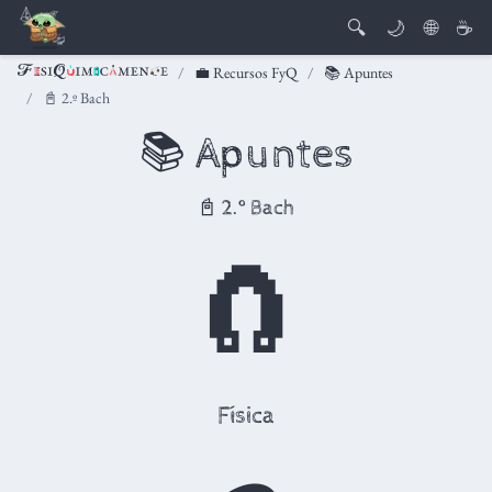
🔍
🌙
🌐
☕
💼 Recursos FyQ
📚 Apuntes
📓 2.º Bach
📚 Apuntes
📓 2.º Bach
🧲
Física