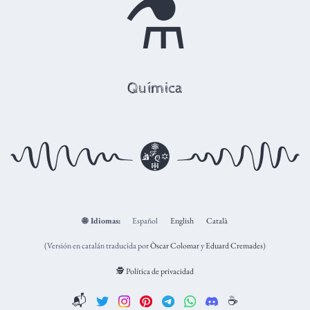
⚗️
Química
🌐
Idiomas:
Español
English
Català
(Versión en catalán traducida por
Òscar Colomar
y
Eduard Cremades
)
🕵️ Política de privacidad
📬
☕️