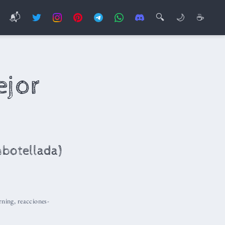
📬
🔍
🌙
☕
ejor
mbotellada)
rning
,
reacciones-