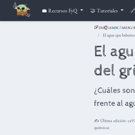
💼 Recursos FyQ
🤝 Tutoriales
🔗
El agua que bebemos
El ag
del g
¿Cuáles son
frente al ag
✍️ Última edición:
ca9
químicas