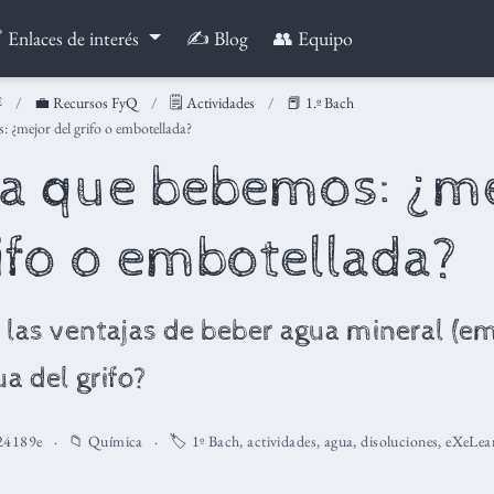
 Enlaces de interés
✍️ Blog
👥 Equipo
💼 Recursos FyQ
🗒️ Actividades
📕 1.º Bach
: ¿mejor del grifo o embotellada?
ua que bebemos: ¿m
rifo o embotellada?
 las ventajas de beber agua mineral (e
ua del grifo?
24189e
📁
Química
🏷️
1º Bach
,
actividades
,
agua
,
disoluciones
,
eXeLea