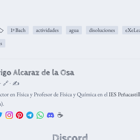
️
1º Bach
actividades
agua
disoluciones
eXeLea
s
igo Alcaraz de la Osa
 · 🔗 · ✍️
tor en Física y Profesor de Física y Química en el
IES Peñacastil
).
☕️
Discord