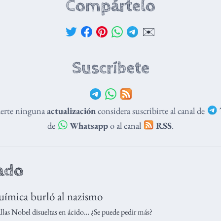
Compártelo
✉️
Suscríbete
derte ninguna
actualización
considera suscribirte al canal de
de
Whatsapp
o al canal
RSS
.
ado
uímica burló al nazismo
las Nobel disueltas en ácido… ¿Se puede pedir más?