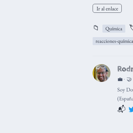
Ir al enlace
📁

Química
reacciones-química
Rodr
💼 · 🤝
Soy Doc
(España
📬