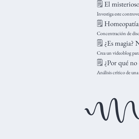
🗒️ El misterio
Investiga este controve
🗒️ Homeopatía
Concentración de disol
🗒️ ¿Es magia? 
Crea un videoblog para
🗒️ ¿Por qué no
Análisis crítico de un