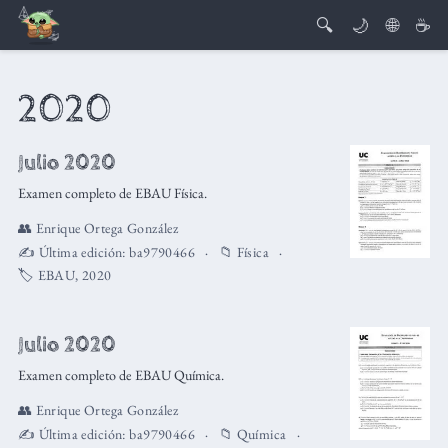
🔍
🌙
🌐
☕
2020
Julio 2020
Examen completo de EBAU Física.
👥
Enrique Ortega González
✍️ Última edición:
ba9790466
📁
Física
🏷️
EBAU
,
2020
Julio 2020
Examen completo de EBAU Química.
👥
Enrique Ortega González
✍️ Última edición:
ba9790466
📁
Química