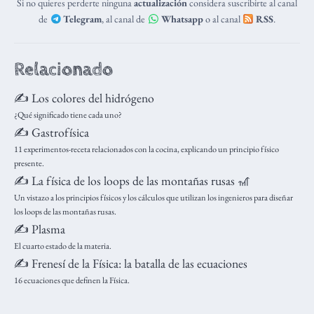
Si no quieres perderte ninguna
actualización
considera suscribirte al canal
de
Telegram
, al canal de
Whatsapp
o al canal
RSS
.
Relacionado
✍️ Los colores del hidrógeno
¿Qué significado tiene cada uno?
✍️ Gastrofísica
11 experimentos-receta relacionados con la cocina, explicando un principio físico
presente.
✍️ La física de los loops de las montañas rusas 🎢
Un vistazo a los principios físicos y los cálculos que utilizan los ingenieros para diseñar
los loops de las montañas rusas.
✍️ Plasma
El cuarto estado de la materia.
✍️ Frenesí de la Física: la batalla de las ecuaciones
16 ecuaciones que definen la Física.