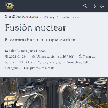
🔍
🌙
☕
✍️ Blog
Fusión nuclear
Fusión nuclear
El camino hacia la utopía nuclear
👥
Pilar Palanca
,
Juan Docón
📆 2022-01-29
✍️ Última edición:
e41b3986f
⏱️ 7 min de
lectura
📁
Física
🏷️
blog
,
energía
,
fusión-nuclear
,
helio
,
hidrógeno
,
ITER
,
plasma
,
tokamak