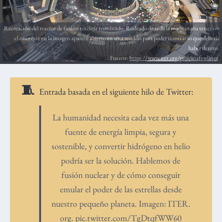
Recreación del reactor de fusión nuclear terminado. Rodeado de toda la maquinaria tenemos
el
rosco
que en la imagen aparece abierto en una sección para poder mostrar lo que debería
haber dentro.
Fuente:
https://www.iter.org/proj/inafewlines
.
Entrada basada en el siguiente hilo de Twitter:
La humanidad necesita cada vez más una
fuente de energía limpia, segura y
sostenible, y convertir hidrógeno en helio
podría ser la solución. Hablemos de
fusión nuclear y de cómo conseguir
emular el poder de las estrellas desde
nuestro pequeño planeta. Imagen: ITER.
org.
pic.twitter.com/TgDtqfWW60