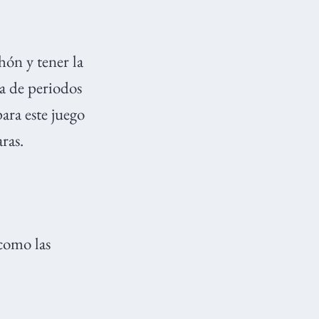
chón y tener la
ta de periodos
ara este juego
aras.
como las