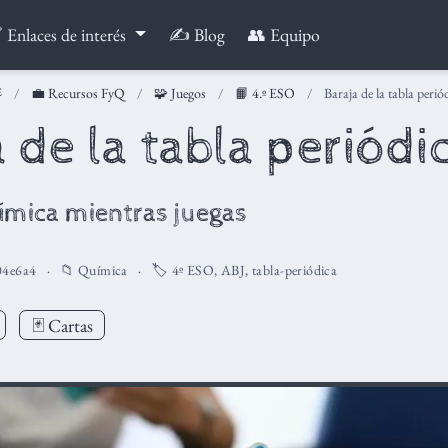
 Enlaces de interés
✍️ Blog
👥 Equipo
💼 Recursos FyQ
🧩 Juegos
📙 4.º ESO
Baraja de la tabla perió
 de la tabla periódi
mica mientras juegas
04e6a4
📁
Química
🏷️
4º ESO
,
ABJ
,
tabla-periódica
🃏 Cartas