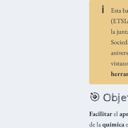
Esta b
(ETSI
la junt
Socied
aniver
vistaz
herra
🎯 Obje
Facilitar
el
ap
de la
química
e