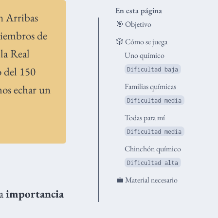
En esta página
n Arribas
🎯 Objetivo
iembros de
🎲 Cómo se juega
 la Real
Uno químico
 del 150
Dificultad baja
Familias químicas
mos echar un
Dificultad media
Todas para mí
Dificultad media
Chinchón químico
Dificultad alta
💼 Material necesario
a
importancia