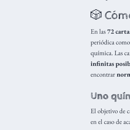
🎲 Cómo
En las
72 carta
periódica com
química. Las ca
infinitas posi
encontrar
nor
Uno quí
El objetivo de c
en el caso de ac