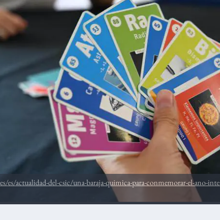
es/es/actualidad-del-csic/una-baraja-quimica-para-conmemorar-el-ano-inter