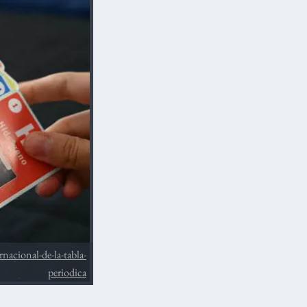
nacional-de-la-tabla-
periodica