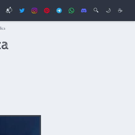
📬
🔍
🌙
☕
dica
ca