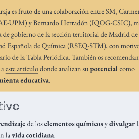
araja es fruto de una colaboración entre SM, Carme
AE-UPM) y Bernardo Herradón (IQOG-CSIC), m
a de gobierno de la sección territorial de Madrid de
ad Española de Química (RSEQ-STM), con motivo
sario de la Tabla Periódica.​ También os recomenda
o a
este artículo
donde analizan su
potencial
como
mienta educativa
.
tivo
rendizaje
de los
elementos químicos
y
divulgar
l
n la
vida cotidiana
.