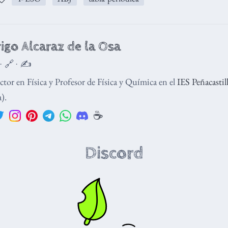
igo Alcaraz de la Osa
 · 🔗 · ✍️
tor en Física y Profesor de Física y Química en el
IES Peñacastil
).
☕️
Discord