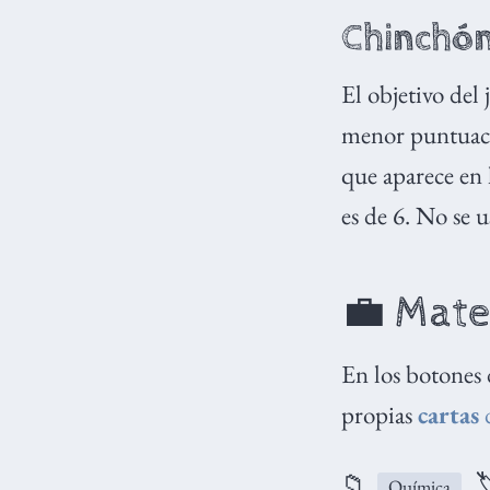
Chinchó
El objetivo del 
menor puntuació
que aparece en 
es de 6. No se u
💼 Mate
En los botones 
propias
cartas
📁

Química