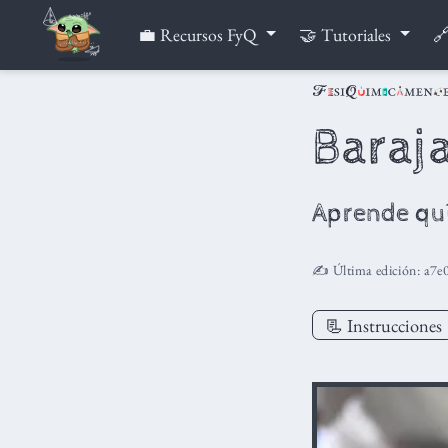
💼 Recursos FyQ
🤝 Tutoriales
🔗
Baraja
Aprende quí
✍️ Última edición:
a7e
📃 Instrucciones