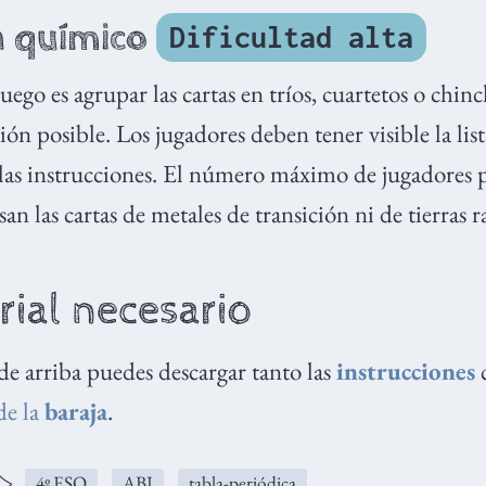
n químico
Dificultad alta
juego es agrupar las cartas en tríos, cuartetos o chin
n posible. Los jugadores deben tener visible la lis
las instrucciones. El número máximo de jugadores p
san las cartas de metales de transición ni de tierras r
rial necesario
de arriba puedes descargar tanto las
instrucciones
de la
baraja
.
️
4º ESO
ABJ
tabla-periódica