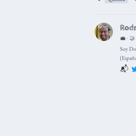
Rodr
💼 · 🤝
Soy Doc
(España
📬