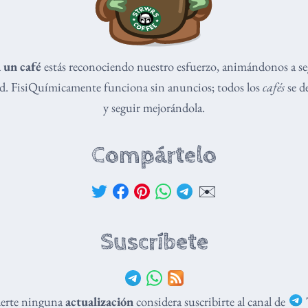
 un café
estás reconociendo nuestro esfuerzo, animándonos a s
dad. FisiQuímicamente funciona sin anuncios; todos los
cafés
se de
y seguir mejorándola.
Compártelo
✉️
Suscríbete
derte ninguna
actualización
considera suscribirte al canal de