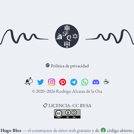
🕵️ Política de privacidad
📬
☕️
© 2020–2026 Rodrigo Alcaraz de la Osa
📋 LICENCIA: CC BY-SA
n
Hugo Blox
— el constructor de sitios web gratuito y
de
código abierto