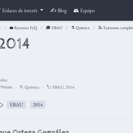
 Enlaces de interés
✍️ Blog
👥 Equipo
💼 Recursos FyQ
🎓 EBAU
⚗️ Química
📝 Exámenes complet
 2014
ález
790466
📁
Química
🏷️
EBAU
,
2014
️
EBAU
2014
que Ortega González