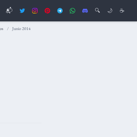
📬
🔍
🌙
☕
os
Junio 2014