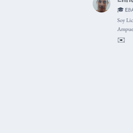
🎓 EBA
Soy Lic
Ampuer
✉️