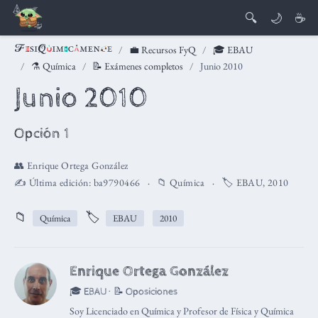
🔍
🌙
☕
💼 Recursos FyQ
🎓 EBAU
⚗️ Química
📝 Exámenes completos
Junio 2010
Junio 2010
Opción 1
👥
Enrique Ortega González
✍️ Última edición:
ba9790466
📁
Química
🏷️
EBAU
,
2010
📁
🏷️
Química
EBAU
2010
Enrique Ortega González
🎓 EBAU · 📝 Oposiciones
Soy Licenciado en Química y Profesor de Física y Química