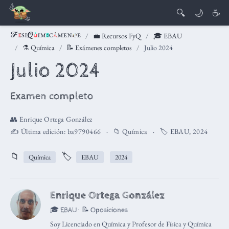
🔍
🌙
☕
💼 Recursos FyQ
🎓 EBAU
⚗️ Química
📝 Exámenes completos
Julio 2024
Julio 2024
Examen completo
👥
Enrique Ortega González
✍️ Última edición:
ba9790466
📁
Química
🏷️
EBAU
,
2024
📁
🏷️
Química
EBAU
2024
Enrique Ortega González
🎓 EBAU · 📝 Oposiciones
Soy Licenciado en Química y Profesor de Física y Química