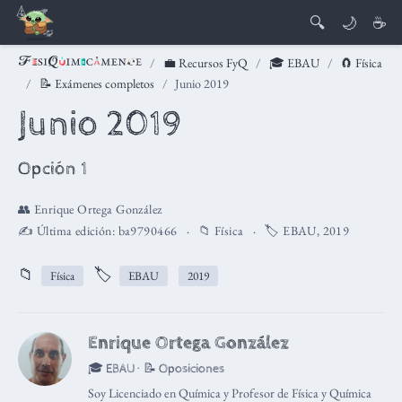
🔍
🌙
☕
💼 Recursos FyQ
🎓 EBAU
🧲 Física
📝 Exámenes completos
Junio 2019
Junio 2019
Opción 1
👥
Enrique Ortega González
✍️ Última edición:
ba9790466
📁
Física
🏷️
EBAU
,
2019
📁
🏷️
Física
EBAU
2019
Enrique Ortega González
🎓 EBAU · 📝 Oposiciones
Soy Licenciado en Química y Profesor de Física y Química