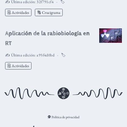
✍️ Última edición:
32f791cf4
🏷️
🗒️ Actividades
🔠 Crucigrama
Aplicación de la rabiobiología en
RT
✍️ Última edición:
a95f4d0bd
🏷️
🗒️ Actividades
🕵️ Política de privacidad