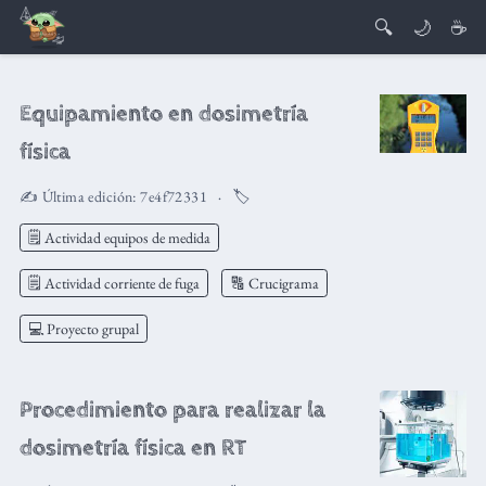
🔍
🌙
☕
Equipamiento en dosimetría
física
✍️ Última edición:
7e4f72331
🏷️
🗒️ Actividad equipos de medida
🗒️ Actividad corriente de fuga
🔠 Crucigrama
💻 Proyecto grupal
Procedimiento para realizar la
dosimetría física en RT