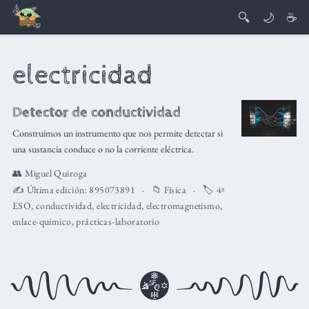
🔍
🌙
☕
electricidad
Detector de conductividad
Construimos un instrumento que nos permite detectar si
una sustancia conduce o no la corriente eléctrica.
👥
Miguel Quiroga
✍️ Última edición:
895073891
📁
Física
🏷️
4º
ESO
,
conductividad
,
electricidad
,
electromagnetismo
,
enlace-químico
,
prácticas-laboratorio