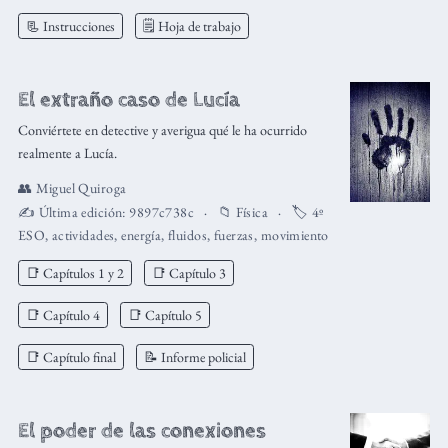
📃 Instrucciones
🗒️ Hoja de trabajo
El extraño caso de Lucía
Conviértete en detective y averigua qué le ha ocurrido
realmente a Lucía.
👥
Miguel Quiroga
✍️ Última edición:
9897c738c
📁
Física
🏷️
4º
ESO
,
actividades
,
energía
,
fluidos
,
fuerzas
,
movimiento
📑 Capítulos 1 y 2
📑 Capítulo 3
📑 Capítulo 4
📑 Capítulo 5
📑 Capítulo final
📝 Informe policial
El poder de las conexiones