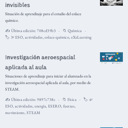
invisibles
Situación de aprendizaje para el estudio del enlace
químico.
✍️ Última edición:
708cd39b3
📁
Química
🏷️
3º ESO
,
actividades
,
enlace-químico
,
eXeLearning
Investigación aeroespacial
aplicada al aula
Situaciones de aprendizaje para iniciar al alumnado en la
investigación aeroespacial aplicada al aula, por medio de
STEAM.
✍️ Última edición:
9897c738c
📁
Física
🏷️
4º
ESO
,
actividades
,
energía
,
ESERO
,
fuerzas
,
movimiento
,
STEAM