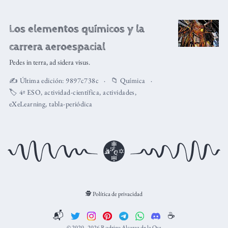
Los elementos químicos y la
carrera aeroespacial
Pedes in terra, ad sidera visus.
✍️ Última edición:
9897c738c
📁
Química
🏷️
4º ESO
,
actividad-científica
,
actividades
,
eXeLearning
,
tabla-periódica
🕵️ Política de privacidad
📬
☕️
© 2020–2026 Rodrigo Alcaraz de la Osa