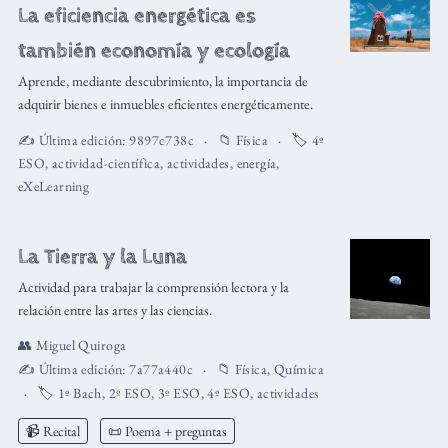
La eficiencia energética es
también economía y ecología
Aprende, mediante descubrimiento, la importancia de
adquirir bienes e inmuebles eficientes energéticamente.
✍️ Última edición:
9897c738c
📁
Física
🏷️
4º
ESO
,
actividad-científica
,
actividades
,
energía
,
eXeLearning
La Tierra y la Luna
Actividad para trabajar la comprensión lectora y la
relación entre las artes y las ciencias.
👥
Miguel Quiroga
✍️ Última edición:
7a77a440c
📁
Física
,
Química
🏷️
1º Bach
,
2º ESO
,
3º ESO
,
4º ESO
,
actividades
📹 Recital
📜 Poema + preguntas