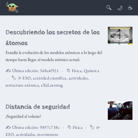
🔍
🌙
☕
Descubriendo los secretos de los
átomos
Estudia la evolución de los modelos atómicos a lo largo del
tiempo hasta llegar al modelo atómico actual.
✍️ Última edición:
368e4f921
📁
Física
,
Química
🏷️
3º ESO
,
actividad-científica
,
actividades
,
estructura-atómica
,
eXeLearning
Distancia de seguridad
¡Seguridad al volante!
✍️ Última edición:
9897c738c
📁
Física
🏷️
4º
ESO
,
actividades
,
movimiento