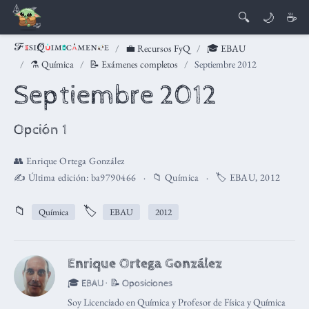
🔍
🌙
☕
💼 Recursos FyQ
🎓 EBAU
⚗️ Química
📝 Exámenes completos
Septiembre 2012
Septiembre 2012
Opción 1
👥
Enrique Ortega González
✍️ Última edición:
ba9790466
📁
Química
🏷️
EBAU
,
2012
📁
🏷️
Química
EBAU
2012
Enrique Ortega González
🎓 EBAU · 📝 Oposiciones
Soy Licenciado en Química y Profesor de Física y Química