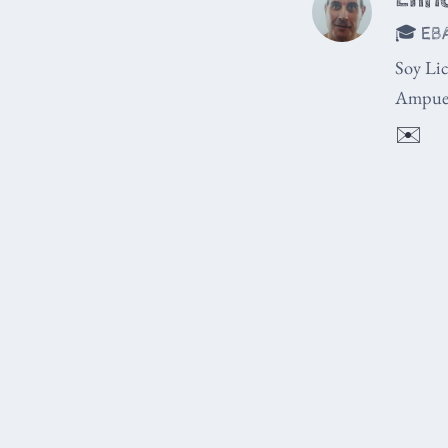
🎓 EBA
Soy Lic
Ampuer
✉️