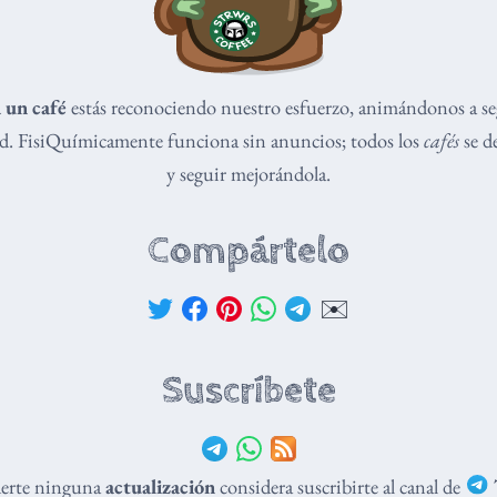
 un café
estás reconociendo nuestro esfuerzo, animándonos a s
dad. FisiQuímicamente funciona sin anuncios; todos los
cafés
se de
y seguir mejorándola.
Compártelo
✉️
Suscríbete
derte ninguna
actualización
considera suscribirte al canal de