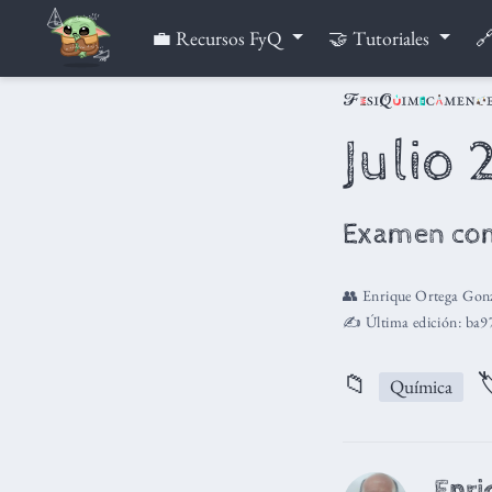
💼 Recursos FyQ
🤝 Tutoriales
🔗
Julio
Examen co
👥
Enrique Ortega Gonz
✍️ Última edición:
ba9
📁

Química
Enri