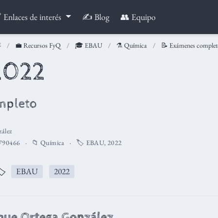
 Enlaces de interés
✍️ Blog
👥 Equipo
💼 Recursos FyQ
🎓 EBAU
⚗️ Química
📝 Exámenes complet
 2022
mpleto
ález
790466
📁
Química
🏷️
EBAU
,
2022
️
EBAU
2022
que Ortega González