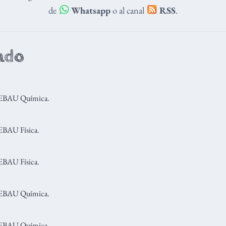
de
Whatsapp
o al canal
RSS
.
ado
 EBAU Química.
EBAU Física.
EBAU Física.
 EBAU Química.
 EBAU Química.