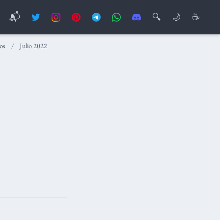
📬
🔍
🌙
☕
os
Julio 2022