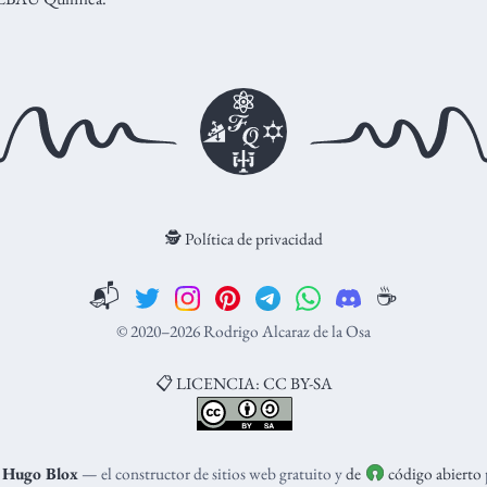
🕵️ Política de privacidad
📬
☕️
© 2020–2026 Rodrigo Alcaraz de la Osa
📋 LICENCIA: CC BY-SA
n
Hugo Blox
— el constructor de sitios web gratuito y
de
código abierto