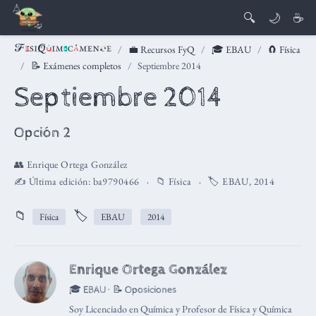
🔍
🌙
☕
💼 Recursos FyQ
🎓 EBAU
🧲 Física
📝 Exámenes completos
Septiembre 2014
Septiembre 2014
Opción 2
👥
Enrique Ortega González
✍️ Última edición:
ba9790466
📁
Física
🏷️
EBAU
,
2014
📁
🏷️
Física
EBAU
2014
Enrique Ortega González
🎓 EBAU · 📝 Oposiciones
Soy Licenciado en Química y Profesor de Física y Química