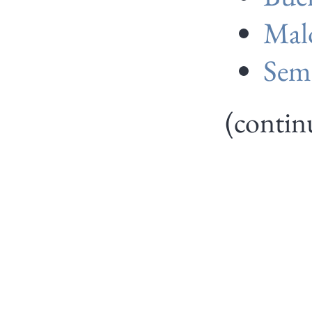
Mal
Sem
(contin