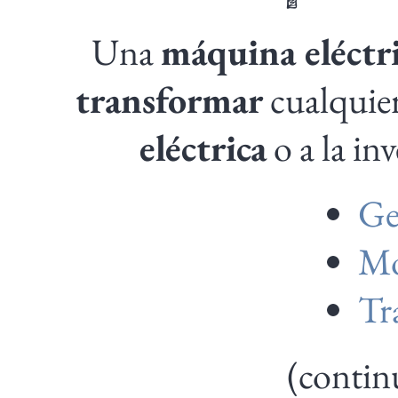
Una
máquina eléctr
transformar
cualquie
eléctrica
o a la in
Ge
Mo
Tr
(contin