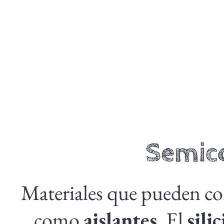
Semic
Materiales que pueden 
como
aislantes
. El
silic