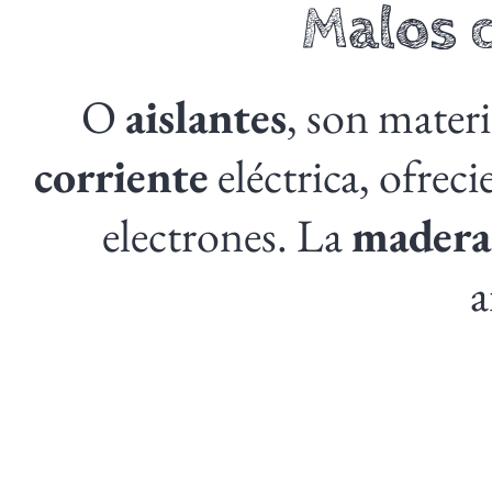
Malos 
O
aislantes
, son mater
corriente
eléctrica, ofrec
electrones. La
madera
a