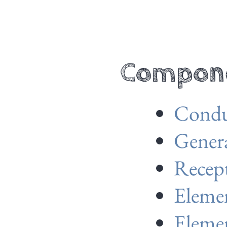
Compone
Condu
Gener
Recep
Elemen
Elemen