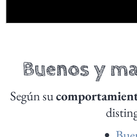
Buenos y ma
Según su
comportamien
distin
Bue