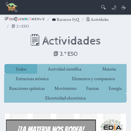
🔍
🌙
☕
💼 Recursos FyQ
🗒️ Actividades
📗 2.º ESO
🗒️ Actividades
📗 2.º ESO
Todos
Actividad científica
Materia
Estructura atómica
Elementos y compuestos
Reacciones químicas
Movimiento
Fuerzas
Energía
Electricidad-electrónica