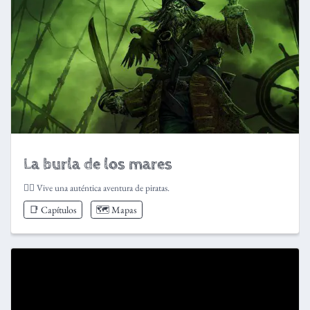
La burla de los mares
🏴‍☠️ Vive una auténtica aventura de piratas.
📑 Capítulos
🗺️ Mapas