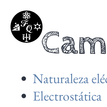
Campo
eléctrico
Naturaleza
Camp
eléctrica
de
la
materia
Electrostática
Naturaleza eléc
La
Electrostática
fuerza
eléctrica: