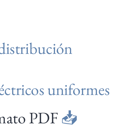
distribución
éctricos uniformes
ormato PDF
📥