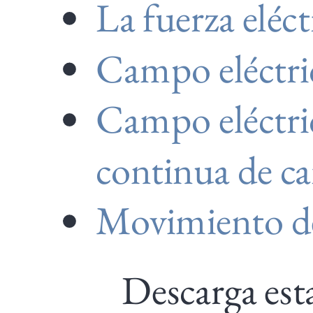
La fuerza eléc
ley
de
Campo eléctri
Coulomb
Campo
Campo eléctri
eléctrico
continua de ca
Campo
eléctrico
Movimiento de
generado
por
Descarga est
una