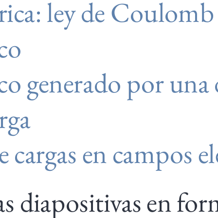
trica: ley de Coulomb
co
co generado por una 
rga
 cargas en campos el
as diapositivas en f